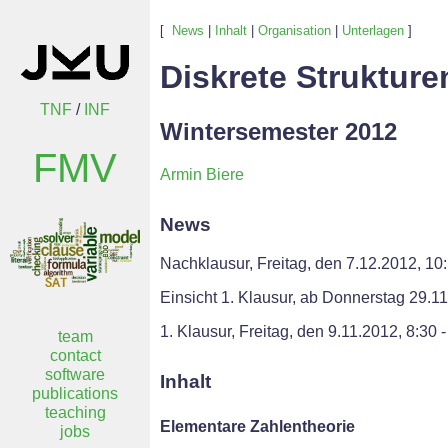
[
News
|
Inhalt
|
Organisation
|
Unterlagen
]
Diskrete Strukture
TNF
/
INF
Wintersemester 2012
FMV
Armin Biere
News
Nachklausur, Freitag, den 7.12.2012, 10:
Einsicht 1. Klausur, ab Donnerstag 29.11.
1. Klausur, Freitag, den 9.11.2012, 8:30 
team
contact
software
Inhalt
publications
teaching
Elementare Zahlentheorie
jobs