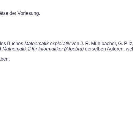
sätze der Vorlesung.
8 des Buches
Mathematik explorativ
von J. R. Mühlbacher, G. Pilz
pt
Mathematik 2 für Informatiker (Algebra)
derselben Autoren, we
aben.